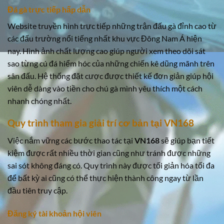
Đá gà trực tiếp hấp dẫn
Website truyền hình trực tiếp những trận đấu gà đỉnh cao từ
các đấu trường nổi tiếng nhất khu vực Đông Nam Á hiện
nay. Hình ảnh chất lượng cao giúp người xem theo dõi sát
sao từng cú đá hiểm hóc của những chiến kê dũng mãnh trên
sân đấu. Hệ thống đặt cược được thiết kế đơn giản giúp hội
viên dễ dàng vào tiền cho chú gà mình yêu thích một cách
nhanh chóng nhất.
Quy trình tham gia giải trí cơ bản tại VN168
Việc nắm vững các bước thao tác tại
VN168
sẽ giúp bạn tiết
kiệm được rất nhiều thời gian cũng như tránh được những
sai sót không đáng có. Quy trình này được tối giản hóa tối đa
để bất kỳ ai cũng có thể thực hiện thành công ngay từ lần
đầu tiên truy cập.
Đăng ký tài khoản hội viên