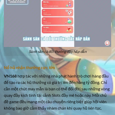
Sảnh săn cá đổi thưởng đầy hấp dẫn
Nổ hũ nhận thưởng cực lớn
VN168
hợp tác với những nhà phát hành trò chơi hàng đầu
để tạo ra các hũ thưởng có giá trị lên đến hàng tỷ đồng. Chỉ
cần một chút may mắn là bạn có thể đổi đời sau những vòng
quay đầy kịch tính tại sảnh Slots đầy mê hoặc này. Mỗi chủ
đề game đều mang một câu chuyện riêng biệt giúp hội viên
không bao giờ cảm thấy nhàm chán khi quay hũ liên tục.