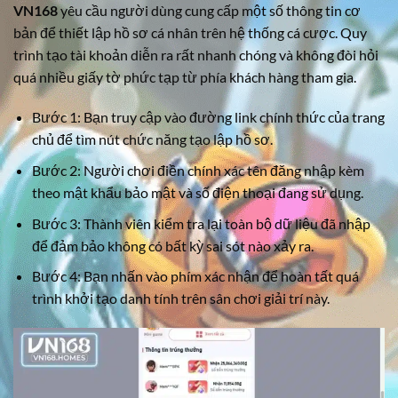
VN168
yêu cầu người dùng cung cấp một số thông tin cơ
bản để thiết lập hồ sơ cá nhân trên hệ thống cá cược. Quy
trình tạo tài khoản diễn ra rất nhanh chóng và không đòi hỏi
quá nhiều giấy tờ phức tạp từ phía khách hàng tham gia.
Bước 1: Bạn truy cập vào đường link chính thức của trang
chủ để tìm nút chức năng tạo lập hồ sơ.
Bước 2: Người chơi điền chính xác tên đăng nhập kèm
theo mật khẩu bảo mật và số điện thoại đang sử dụng.
Bước 3: Thành viên kiểm tra lại toàn bộ dữ liệu đã nhập
để đảm bảo không có bất kỳ sai sót nào xảy ra.
Bước 4: Bạn nhấn vào phím xác nhận để hoàn tất quá
trình khởi tạo danh tính trên sân chơi giải trí này.