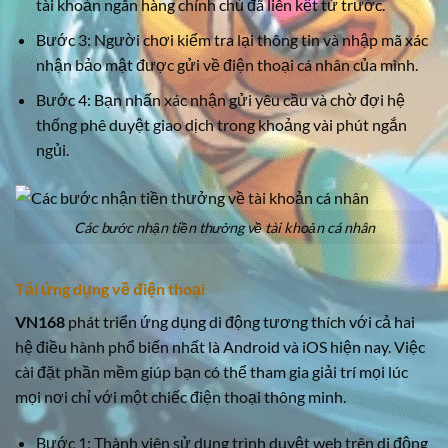
tài khoản ngân hàng chính chủ đã liên kết từ trước.
Bước 3: Người chơi kiểm tra lại thông tin và nhập mã xác
nhận bảo mật được gửi về điện thoại cá nhân của mình.
Bước 4: Bạn nhấn xác nhận gửi yêu cầu và chờ đợi hệ
thống phê duyệt giao dịch trong khoảng vài phút ngắn
ngủi.
Các bước nhận tiền thưởng về tài khoản cá nhân
Tải ứng dụng về điện thoại
VN168
phát triển ứng dụng di động tương thích với cả hai
hệ điều hành phổ biến nhất là Android và iOS hiện nay. Việc
cài đặt phần mềm giúp bạn có thể tham gia giải trí mọi lúc
mọi nơi chỉ với một chiếc điện thoại thông minh.
Bước 1: Thành viên sử dụng trình duyệt web trên di động