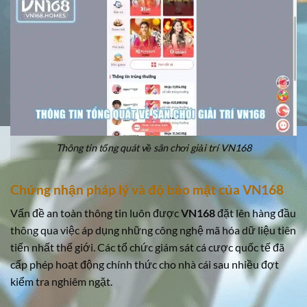
Thông tin tổng quát về sân chơi giải trí VN168
Chứng nhận pháp lý và độ bảo mật của VN168
Vấn đề an toàn thông tin luôn được
VN168
đặt lên hàng đầu
thông qua việc áp dụng những công nghệ mã hóa dữ liệu tiên
tiến nhất thế giới. Các tổ chức giám sát cá cược quốc tế đã
cấp phép hoạt động chính thức cho nhà cái sau nhiều đợt
kiểm tra nghiêm ngặt.