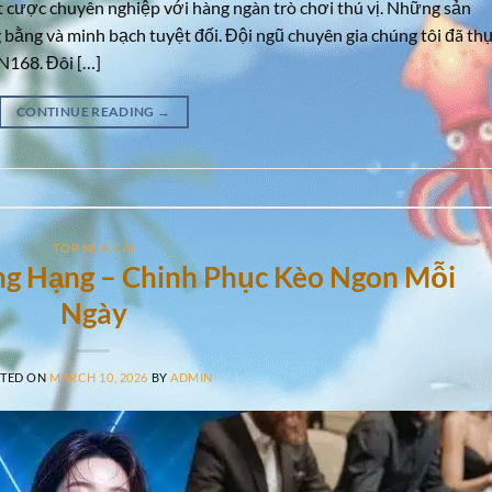
cược chuyên nghiệp với hàng ngàn trò chơi thú vị. Những sản
 bằng và minh bạch tuyệt đối. Đội ngũ chuyên gia chúng tôi đã th
VN168. Đôi […]
CONTINUE READING
→
TOP NHÀ CÁI
g Hạng – Chinh Phục Kèo Ngon Mỗi
Ngày
TED ON
MARCH 10, 2026
BY
ADMIN