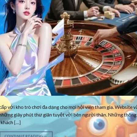
ấp với kho trò chơi đa dạng cho mọi hội viên tham gia. Website v
ững giây phút thư giãn tuyệt vời bên người thân. Những thông 
 khách […]
CONTINUE READING
→