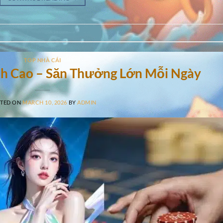
TOP NHÀ CÁI
nh Cao – Săn Thưởng Lớn Mỗi Ngày
TED ON
MARCH 10, 2026
BY
ADMIN