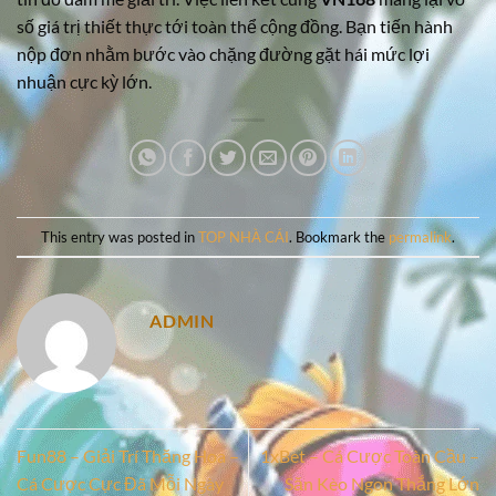
số giá trị thiết thực tới toàn thể cộng đồng. Bạn tiến hành
nộp đơn nhằm bước vào chặng đường gặt hái mức lợi
nhuận cực kỳ lớn.
This entry was posted in
TOP NHÀ CÁI
. Bookmark the
permalink
.
ADMIN
Fun88 – Giải Trí Thăng Hoa –
1xBet – Cá Cược Toàn Cầu –
Cá Cược Cực Đã Mỗi Ngày
Săn Kèo Ngon Thắng Lớn