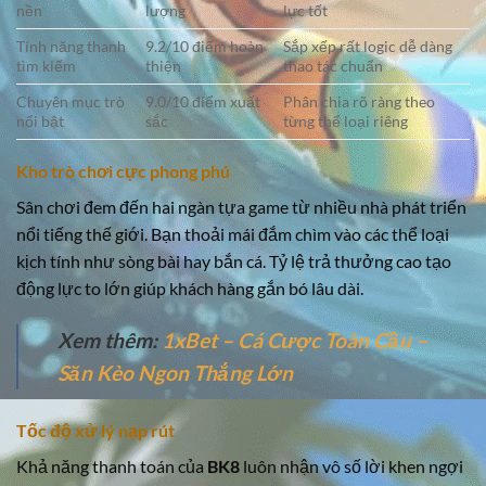
nền
lượng
lực tốt
Tính năng thanh
9.2/10 điểm hoàn
Sắp xếp rất logic dễ dàng
tìm kiếm
thiện
thao tác chuẩn
Chuyên mục trò
9.0/10 điểm xuất
Phân chia rõ ràng theo
nổi bật
sắc
từng thể loại riêng
Kho trò chơi cực phong phú
Sân chơi đem đến hai ngàn tựa game từ nhiều nhà phát triển
nổi tiếng thế giới. Bạn thoải mái đắm chìm vào các thể loại
kịch tính như sòng bài hay bắn cá. Tỷ lệ trả thưởng cao tạo
động lực to lớn giúp khách hàng gắn bó lâu dài.
Xem thêm:
1xBet – Cá Cược Toàn Cầu –
Săn Kèo Ngon Thắng Lớn
Tốc độ xử lý nạp rút
Khả năng thanh toán của
BK8
luôn nhận vô số lời khen ngợi