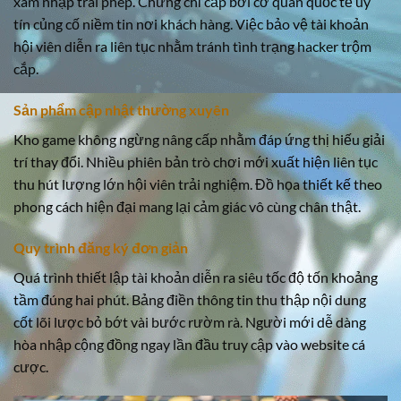
xâm nhập trái phép. Chứng chỉ cấp bởi cơ quan quốc tế uy
tín củng cố niềm tin nơi khách hàng. Việc bảo vệ tài khoản
hội viên diễn ra liên tục nhằm tránh tình trạng hacker trộm
cắp.
Sản phẩm cập nhật thường xuyên
Kho game không ngừng nâng cấp nhằm đáp ứng thị hiếu giải
trí thay đổi. Nhiều phiên bản trò chơi mới xuất hiện liên tục
thu hút lượng lớn hội viên trải nghiệm. Đồ họa thiết kế theo
phong cách hiện đại mang lại cảm giác vô cùng chân thật.
Quy trình đăng ký đơn giản
Quá trình thiết lập tài khoản diễn ra siêu tốc độ tốn khoảng
tầm đúng hai phút. Bảng điền thông tin thu thập nội dung
cốt lõi lược bỏ bớt vài bước rườm rà. Người mới dễ dàng
hòa nhập cộng đồng ngay lần đầu truy cập vào website cá
cược.