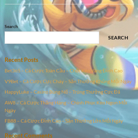
Search
SEARCH
Recent Posts
Bet365 – Cá Cược Toàn Cầu – Chốt Kèo Vàng Đỉnh Cao
V9Bet – Cá Cược Cực Cháy – Săn Thưởng Khủng Mỗi Ngày
HappyLuke – Casino Bùng Nổ – Trúng Thưởng Cực Đã
AW8 – Cá Cược Thăng Hạng – Chinh Phục Kèo Ngon Mỗi
Ngày
FB88 – Cá Cược Đỉnh Cao – Săn Thưởng Lớn Mỗi Ngày
Recent Comments