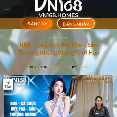
Skip
to
content
ĐĂNG KÝ
ĐĂNG NHẬP
TOP NHÀ CÁI
BK8 – Cá Cược Bứt Phá – Săn
Thưởng Khủng Không Giới Hạn
POSTED ON
MARCH 10, 2026
BY
ADMIN
10
Mar