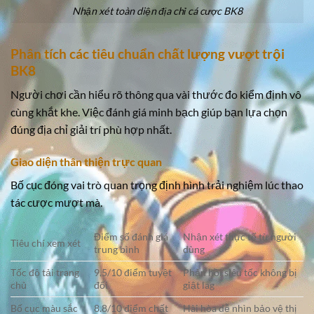
Nhận xét toàn diện địa chỉ cá cược BK8
Phân tích các tiêu chuẩn chất lượng vượt trội
BK8
Người chơi cần hiểu rõ thông qua vài thước đo kiểm định vô
cùng khắt khe. Việc đánh giá minh bạch giúp bạn lựa chọn
đúng địa chỉ giải trí phù hợp nhất.
Giao diện thân thiện trực quan
Bố cục đóng vai trò quan trọng định hình trải nghiệm lúc thao
tác cược mượt mà.
Điểm số đánh giá
Nhận xét thực tế từ người
Tiêu chí xem xét
trung bình
dùng
Tốc độ tải trang
9.5/10 điểm tuyệt
Phản hồi siêu tốc không bị
chủ
đối
giật lag
Bố cục màu sắc
8.8/10 điểm chất
Hài hòa dễ nhìn bảo vệ thị