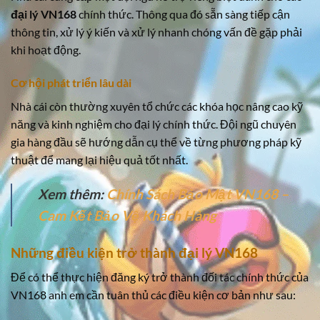
đại lý VN168
chính thức. Thông qua đó sẵn sàng tiếp cận
thông tin, xử lý ý kiến và xử lý nhanh chóng vấn đề gặp phải
khi hoạt động.
Cơ hội phát triển lâu dài
Nhà cái còn thường xuyên tổ chức các khóa học nâng cao kỹ
năng và kinh nghiệm cho đại lý chính thức. Đội ngũ chuyên
gia hàng đầu sẽ hướng dẫn cụ thể về từng phương pháp kỹ
thuật để mang lại hiệu quả tốt nhất.
Xem thêm:
Chính Sách Bảo Mật VN168 –
Cam Kết Bảo Vệ Khách Hàng
Những điều kiện trở thành đại lý VN168
Để có thể thực hiện đăng ký trở thành đối tác chính thức của
VN168 anh em cần tuân thủ các điều kiện cơ bản như sau: