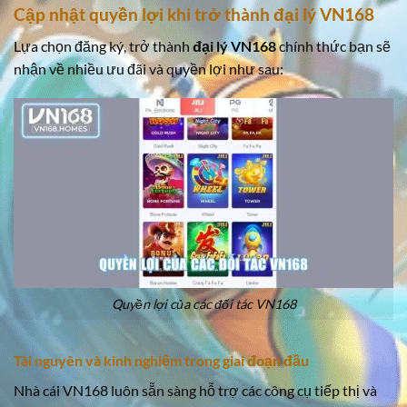
Cập nhật quyền lợi khi trở thành đại lý VN168
Lựa chọn đăng ký, trở thành
đại lý VN168
chính thức bạn sẽ
nhận về nhiều ưu đãi và quyền lợi như sau:
Quyền lợi của các đối tác VN168
Tài nguyên và kinh nghiệm trong giai đoạn đầu
Nhà cái VN168 luôn sẵn sàng hỗ trợ các công cụ tiếp thị và