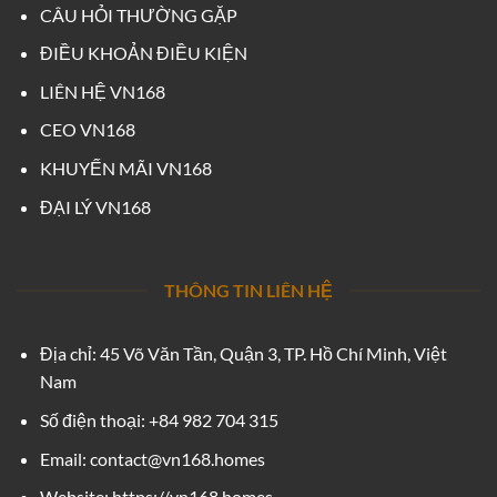
CÂU HỎI THƯỜNG GẶP
ĐIỀU KHOẢN ĐIỀU KIỆN
LIÊN HỆ VN168
CEO VN168
KHUYẾN MÃI VN168
ĐẠI LÝ VN168
THÔNG TIN LIÊN HỆ
Địa chỉ: 45 Võ Văn Tần, Quận 3, TP. Hồ Chí Minh, Việt
Nam
Số điện thoại: +84 982 704 315
Email: contact@vn168.homes
Website: https://vn168.homes