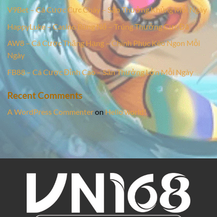
V9Bet – Cá Cược Cực Cháy – Săn Thưởng Khủng Mỗi Ngày
HappyLuke – Casino Bùng Nổ – Trúng Thưởng Cực Đã
AW8 – Cá Cược Thăng Hạng – Chinh Phục Kèo Ngon Mỗi
Ngày
FB88 – Cá Cược Đỉnh Cao – Săn Thưởng Lớn Mỗi Ngày
Recent Comments
A WordPress Commenter
on
Hello world!