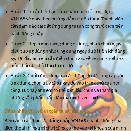
Bước 1: Trước hết bạn cần nhấn chọn tải ứng dụng
VN168 về máy theo hướng dẫn từ nền tảng. Thành viên
cần đảm bảo cài đặt ứng dụng thành công trước khi tiến
hành đăng nhập.
Bước 2: Tiếp tục mở ứng dụng di động, nhấn chọn ngay
biểu tượng đăng nhập ứng dụng ngay dưới tiện ích đăng
ký. Tại đây anh em cần điền chính xác về tên tài khoản và
mật khẩu đã khởi tạo trước đó.
Bước 3: Cuối cùng kiểm tra các thông tin đã cung cấp vào
ứng dụng, chọn truy cập ngay để vào trang chủ của nền
tảng. Lúc này anh em có thể bắt đầu chọn và tham gia
những sản phẩm hấp dẫn mà mình yêu thích.
Đăng nhập VN168 an toàn qua trang web
Bên cạnh các thao tác
đăng nhập VN168
nhanh chóng qua
điện thoại thì người chơi cũng có thể vào tài khoản của mình