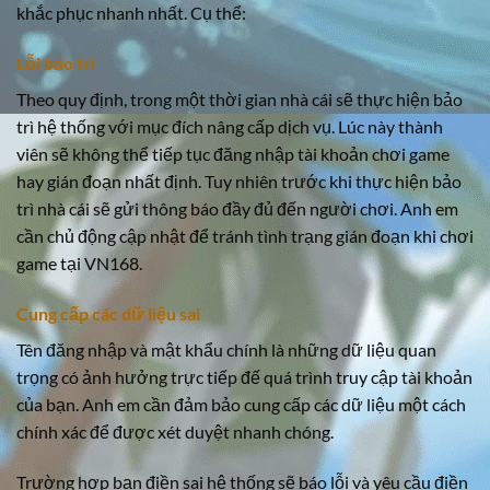
khắc phục nhanh nhất. Cụ thể:
Lỗi bảo trì
Theo quy định, trong một thời gian nhà cái sẽ thực hiện bảo
trì hệ thống với mục đích nâng cấp dịch vụ. Lúc này thành
viên sẽ không thể tiếp tục đăng nhập tài khoản chơi game
hay gián đoạn nhất định. Tuy nhiên trước khi thực hiện bảo
trì nhà cái sẽ gửi thông báo đầy đủ đến người chơi. Anh em
cần chủ động cập nhật để tránh tình trạng gián đoạn khi chơi
game tại VN168.
Cung cấp các dữ liệu sai
Tên đăng nhập và mật khẩu chính là những dữ liệu quan
trọng có ảnh hưởng trực tiếp đế quá trình truy cập tài khoản
của bạn. Anh em cần đảm bảo cung cấp các dữ liệu một cách
chính xác để được xét duyệt nhanh chóng.
Trường hợp bạn điền sai hệ thống sẽ báo lỗi và yêu cầu điền