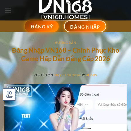
Skip
to
content
ĐĂNG KÝ
ĐĂNG NHẬP
HƯỚNG DẪN
Đăng Nhập VN168 – Chinh Phục Kho
Game Hấp Dẫn Đẳng Cấp 2026
POSTED ON
MARCH 10, 2026
BY
ADMIN
10
Mar