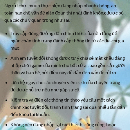
Người chơi muốn thực hiện đăng nhập nhanh chóng, an
toàn hạn chế vấn đề gián đoạn thì nhất định không được bỏ
qua các chú ý quan trọng như sau:
Truy cập đúng đường dẫn chính thức của nền tảng để
ngăn chặn tình trạng đánh cắp thông tin từ các địa chỉ gia
mạo.
Anh em tuyệt đối không được tự ý chia sẻ mật khẩu đăng
nhập chơi game của mình cho bất cứ ai, bao gồm cả người
thân và bạn bè, bởi điều này dễ dẫn đến vấn đề rủi ro.
Liên hệ ngay cho các chuyên viên cskh của chuyên trang
để được hỗ trợ nếu như gặp sự cố.
Kiểm tra và điền các thông tin theo yêu cầu một cách
chính xác tuyệt đối, tránh tình trạng sai quá nhiều lần dẫn
đến khóa tài khoản.
Không nên đăng nhập tại các thiết bị công cộng, hoặc