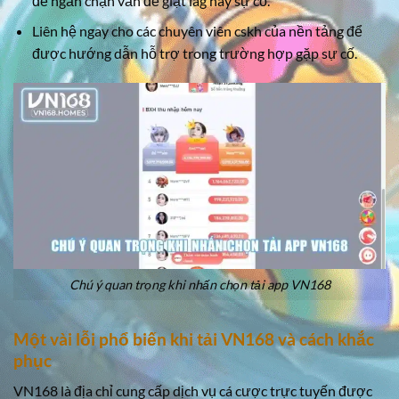
để ngăn chặn vấn đề giật lag hay sự cố.
Liên hệ ngay cho các chuyên viên cskh của nền tảng để
được hướng dẫn hỗ trợ trong trường hợp gặp sự cố.
Chú ý quan trọng khi nhấn chọn tải app VN168
Một vài lỗi phổ biến khi tải VN168 và cách khắc
phục
VN168 là địa chỉ cung cấp dịch vụ cá cược trực tuyến được