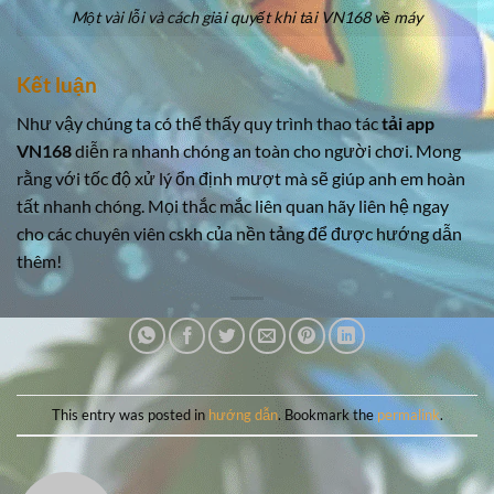
Một vài lỗi và cách giải quyết khi tải VN168 về máy
Kết luận
Như vậy chúng ta có thể thấy quy trình thao tác
tải app
VN168
diễn ra nhanh chóng an toàn cho người chơi. Mong
rằng với tốc độ xử lý ổn định mượt mà sẽ giúp anh em hoàn
tất nhanh chóng. Mọi thắc mắc liên quan hãy liên hệ ngay
cho các chuyên viên cskh của nền tảng để được hướng dẫn
thêm!
This entry was posted in
hướng dẫn
. Bookmark the
permalink
.