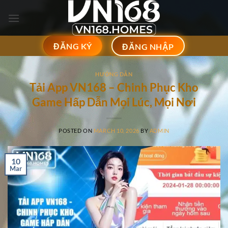
Skip
to
content
ĐĂNG KÝ
ĐĂNG NHẬP
HƯỚNG DẪN
Tải App VN168 – Chinh Phục Kho
Game Hấp Dẫn Mọi Lúc, Mọi Nơi
POSTED ON
MARCH 10, 2026
BY
ADMIN
10
Mar