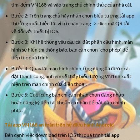
tìm kiếm VN168 và vào trang chủ chính thức của nhà cái.
Bước 2: Trên trang chủ hãy nhấn chọn biểu tượng tải app
thường xuất hiện tại vị trí chân trang -> click mã QR tải
về đối với thiết bị IOS.
Bước 3: Khi hệ thống yêu cầu cài đặt phần cấu hình, màn
hình sẽ hiển thị thông báo, bạn cần chọn “cho phép” để
tiếp tục quá trình.
Bước 4: Quay lại màn hình chính, ứng dụng đã được cài
đặt thành công, anh em sẽ thấy biểu tượng VN168 xuất
hiện trên màn chính của điện thoại.
Bước 5: Cuối cùng bạn chỉ cần nhấn chọn đăng nhập
hoặc đăng ký đến tài khoản cá nhân để bắt đầu chinh
phục.
Tải app VN168 an toàn trên hệ điều hành Android
Bên cạnh việc download trên IOS thì quá trình
tải app