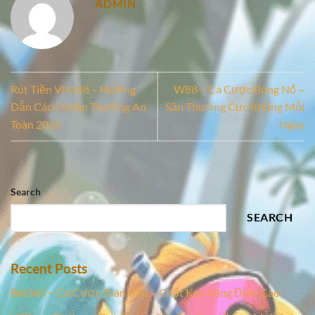
ADMIN
Rút Tiền VN168 – Hướng
W88 – Cá Cược Bùng Nổ –
Dẫn Cách Nhận Thưởng An
Săn Thưởng Cực Khủng Mỗi
Toàn 2026
Ngày
Search
SEARCH
Recent Posts
Bet365 – Cá Cược Toàn Cầu – Chốt Kèo Vàng Đỉnh Cao